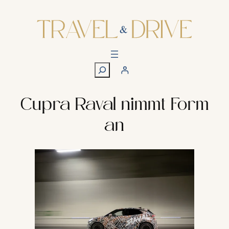
Zum
Inhalt
springen
S
u
c
h
Cupra Raval nimmt Form
e
an
n