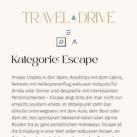
Zum
Inhalt
springen
S
u
c
Kategorie:
Escape
h
e
n
Private Chalets in den Alpen, Roadtrips mit dem Cabrio,
Retreats mit Helikopteranflug, exklusive Hotspots für
Drinks oder Dinner und Gespräche mit interessanten
Persönlichkeiten – Escape zeigt Orte, die man nicht nur
erreicht, sondern erlebt. Im Mittelpunkt steht das
stilvolle Unterwegssein: mit dem Auto, dem Boot oder
dem Jet. Von spontanen Weekend-Ideen über alpine
Routen bis zu ganz persönlichen Hideaways. Escape ist
die Einladung in eine Welt voller exklusiver Reisen, an