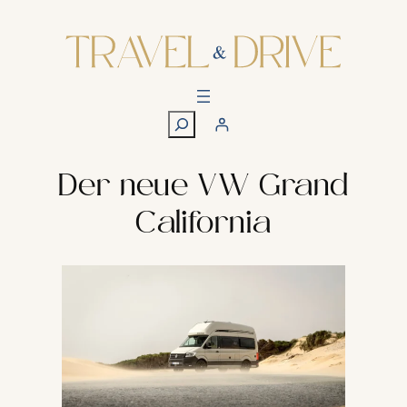
Zum
Inhalt
springen
S
u
c
h
Der neue VW Grand
e
California
n