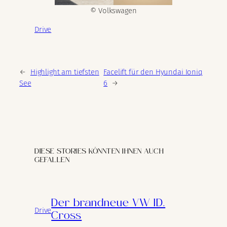
© Volkswagen
Drive
←
Highlight am tiefsten
Facelift für den Hyundai Ioniq
See
6
→
DIESE STORIES KÖNNTEN IHNEN AUCH
GEFALLEN
Der brandneue VW ID.
Drive
Cross