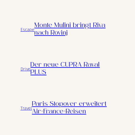
Monte Mulini bringt Riva
Escape
nach Rovinj
Der neue CUPRA Raval
Drive
PLUS
Paris Stopover erweitert
Travel
Air-France-Reisen