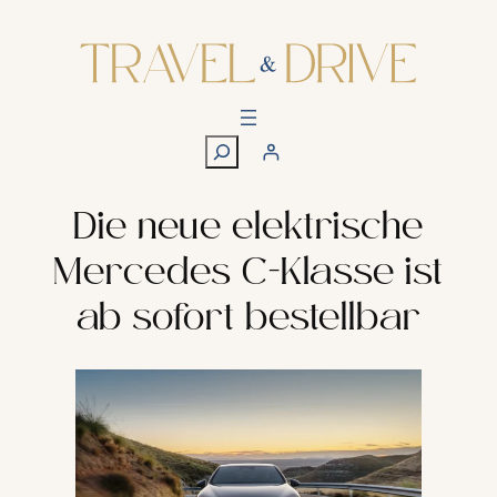
Zum
Inhalt
springen
S
u
c
h
Die neue elektrische
e
Mercedes C-Klasse ist
n
ab sofort bestellbar