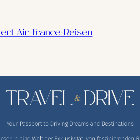
tert Air-France-Reisen
Your Passport to Driving Dreams and Destinations
Leser in eine Welt der Exklusivität, von faszinierende