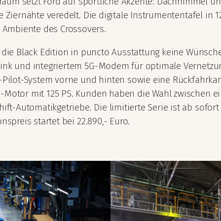
enraum setzt Ford auf sportliche Akzente: Dachhimmel un
te Ziernähte veredelt. Die digitale Instrumententafel in
 Ambiente des Crossovers.
st die Black Edition in puncto Ausstattung keine Wünsc
Link und integriertem 5G-Modem für optimale Vernetzu
k-Pilot-System vorne und hinten sowie eine Rückfahrkam
id-Motor mit 125 PS. Kunden haben die Wahl zwischen 
-Automatikgetriebe. Die limitierte Serie ist ab sofort 
nspreis startet bei 22.890,- Euro.