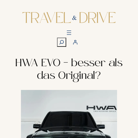
Zum
Inhalt
springen
S
u
c
h
HWA EVO – besser als
e
das Original?
n