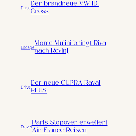
Der brandneue VW ID.
Drive
Cross
Monte Mulini bringt Riva
Escape
nach Rovinj
Der neue CUPRA Raval
Drive
PLUS
Paris Stopover erweitert
Travel
Air-France-Reisen