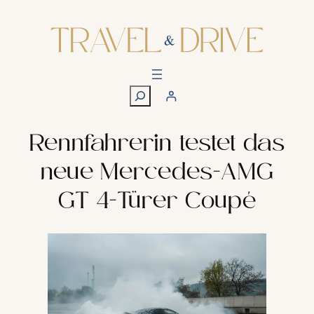
Zum
Inhalt
springen
S
u
c
h
Rennfahrerin testet das
e
neue Mercedes-AMG
n
GT 4-Türer Coupé