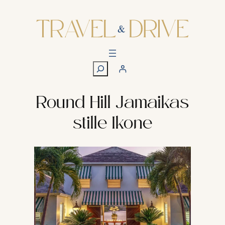
Zum
Inhalt
springen
S
u
c
h
Round Hill Jamaikas
e
stille Ikone
n