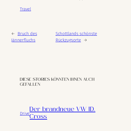
Travel
←
Bruch des
Schottlands schönste
Jännerfluchs
Rückzugsorte
→
DIESE STORIES KÖNNTEN IHNEN AUCH
GEFALLEN
Der brandneue VW ID.
Drive
Cross