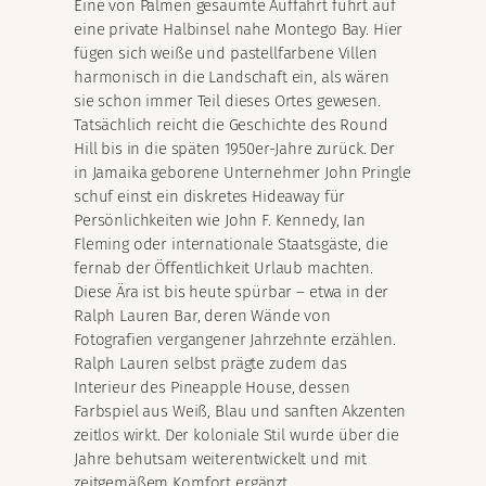
Eine von Palmen gesäumte Auffahrt führt auf
eine private Halbinsel nahe Montego Bay. Hier
fügen sich weiße und pastellfarbene Villen
harmonisch in die Landschaft ein, als wären
sie schon immer Teil dieses Ortes gewesen.
Tatsächlich reicht die Geschichte des Round
Hill bis in die späten 1950er-Jahre zurück. Der
in Jamaika geborene Unternehmer John Pringle
schuf einst ein diskretes Hideaway für
Persönlichkeiten wie John F. Kennedy, Ian
Fleming oder internationale Staatsgäste, die
fernab der Öffentlichkeit Urlaub machten.
Diese Ära ist bis heute spürbar – etwa in der
Ralph Lauren Bar, deren Wände von
Fotografien vergangener Jahrzehnte erzählen.
Ralph Lauren selbst prägte zudem das
Interieur des Pineapple House, dessen
Farbspiel aus Weiß, Blau und sanften Akzenten
zeitlos wirkt. Der koloniale Stil wurde über die
Jahre behutsam weiterentwickelt und mit
zeitgemäßem Komfort ergänzt.