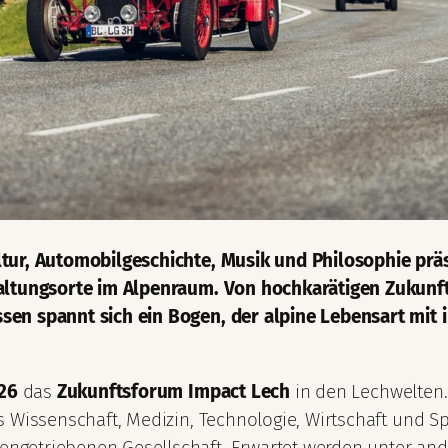
ltur, Automobilgeschichte, Musik und Philosophie prä
taltungsorte im Alpenraum. Von hochkarätigen Zukunft
en spannt sich ein Bogen, der alpine Lebensart mit in
026
das
Zukunftsforum Impact Lech
in den Lechwelten. 
s Wissenschaft, Medizin, Technologie, Wirtschaft und 
getriebenen Gesellschaft. Erwartet werden unter ande