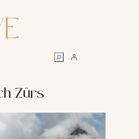
S
u
c
h
ch Zürs
e
n