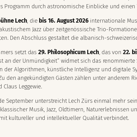
 das Programm durch astronomische Einblicke und einen 
bühne Lech
, die
bis 16. August 2026
internationale Musi
n akustischem Jazz über zeitgenössische Trio-Formation
ten. Den Abschluss gestaltet die albanisch-schweizeris
mers setzt das
29. Philosophicum Lech
, das von
22. b
Lust an der Unmündigkeit“ widmet sich das renommier
in der Algorithmen, künstliche Intelligenz und digita
Zu den angekündigten Gästen zählen unter anderem Rich
d Claus Leggewie.
e September unterstreicht Lech Zürs einmal mehr seine 
lassischer Musik, Jazz, Oldtimern, Naturerlebnissen u
kultureller und intellektueller Qualität verbindet.