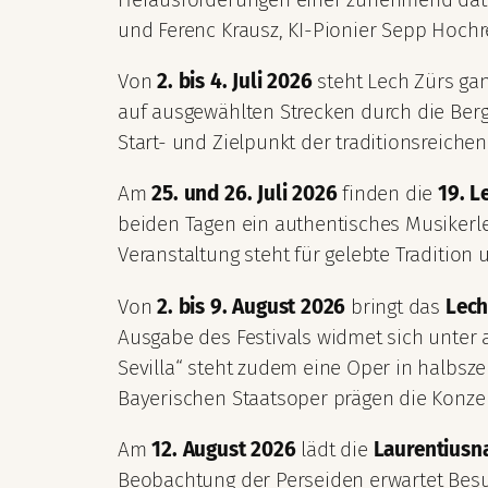
und Ferenc Krausz, KI-Pionier Sepp Hochr
Von
2. bis 4. Juli 2026
steht Lech Zürs gan
auf ausgewählten Strecken durch die Berg
Start- und Zielpunkt der traditionsreichen 
Am
25. und 26. Juli 2026
finden die
19. L
beiden Tagen ein authentisches Musikerle
Veranstaltung steht für gelebte Tradition 
Von
2. bis 9. August 2026
bringt das
Lech
Ausgabe des Festivals widmet sich unter
Sevilla“ steht zudem eine Oper in halbsz
Bayerischen Staatsoper prägen die Konzer
Am
12. August 2026
lädt die
Laurentiusn
Beobachtung der Perseiden erwartet Besuc