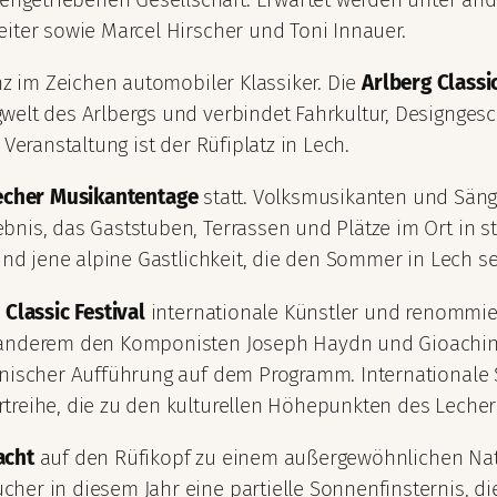
eiter sowie Marcel Hirscher und Toni Innauer.
z im Zeichen automobiler Klassiker. Die
Arlberg Classi
welt des Arlbergs und verbindet Fahrkultur, Designges
Veranstaltung ist der Rüfiplatz in Lech.
echer Musikantentage
statt. Volksmusikanten und Säng
bnis, das Gaststuben, Terrassen und Plätze im Ort in 
und jene alpine Gastlichkeit, die den Sommer in Lech se
 Classic Festival
internationale Künstler und renommier
 anderem den Komponisten Joseph Haydn und Gioachino 
enischer Aufführung auf dem Programm. Internationale 
treihe, die zu den kulturellen Höhepunkten des Leche
acht
auf den Rüfikopf zu einem außergewöhnlichen Natu
her in diesem Jahr eine partielle Sonnenfinsternis, 