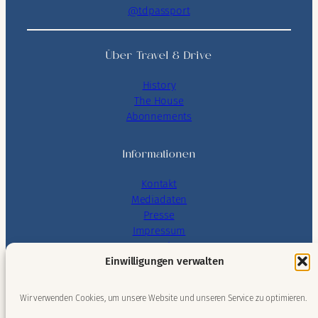
@tdpassport
Über Travel & Drive
History
The House
Abonnements
Informationen
Kontakt
Mediadaten
Presse
Impressum
Datenschutz
Einwilligungen verwalten
AGB
Wir verwenden Cookies, um unsere Website und unseren Service zu optimieren.
Connect