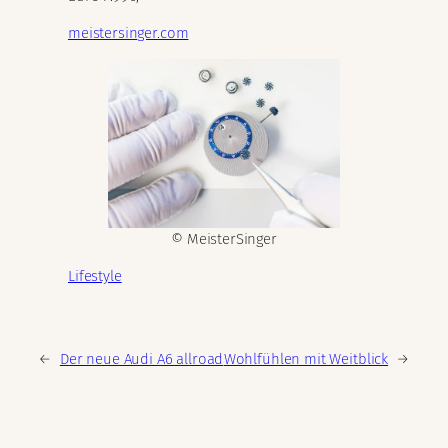
meistersinger.com
© MeisterSinger
Lifestyle
←
Der neue Audi A6 allroad
Wohlfühlen mit Weitblick
→