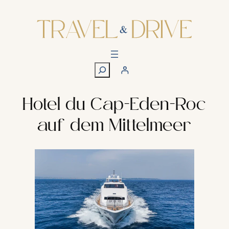
Zum
Inhalt
springen
S
u
c
h
Hotel du Cap-Eden-Roc
e
auf dem Mittelmeer
n