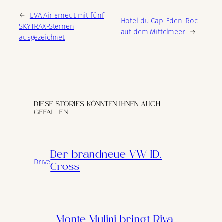
←
EVA Air erneut mit fünf
Hotel du Cap-Eden-Roc
SKYTRAX-Sternen
auf dem Mittelmeer
→
ausgezeichnet
DIESE STORIES KÖNNTEN IHNEN AUCH
GEFALLEN
Der brandneue VW ID.
Drive
Cross
Monte Mulini bringt Riva