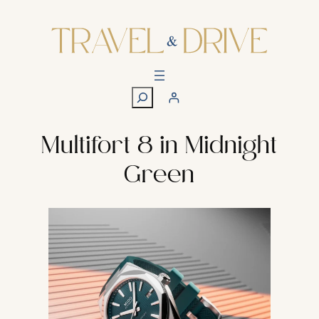
Zum
Inhalt
springen
S
u
c
h
Multifort 8 in Midnight
e
Green
n