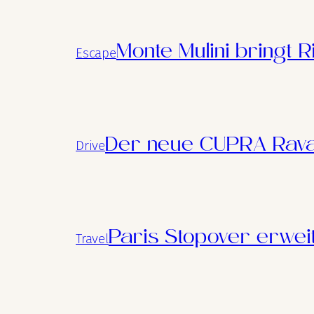
Monte Mulini bringt R
Escape
Der neue CUPRA Rava
Drive
Paris Stopover erwei
Travel